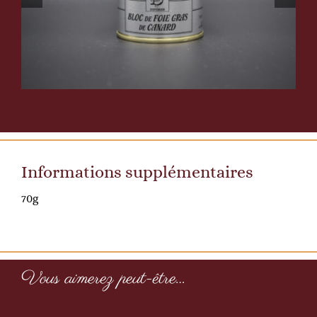
Informations supplémentaires
70g
Vous aimerez peut-être…
Sirop
Brut
R