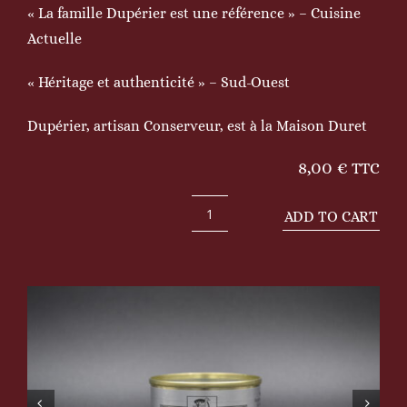
« La famille Dupérier est une référence » – Cuisine
Actuelle
« Héritage et authenticité » – Sud-Ouest
Dupérier, artisan Conserveur, est à la Maison Duret
8,00
€
TTC
ADD TO CART
Bloc
de
foie
gras
de
canard
70g
quantity