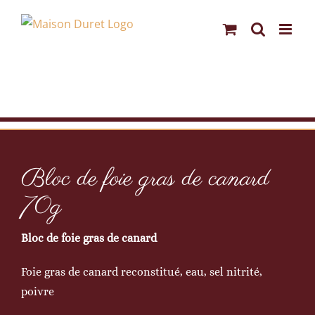
Passer
au
contenu
Bloc de foie gras de canard
70g
Bloc de foie gras de canard
Foie gras de canard reconstitué, eau, sel nitrité,
poivre