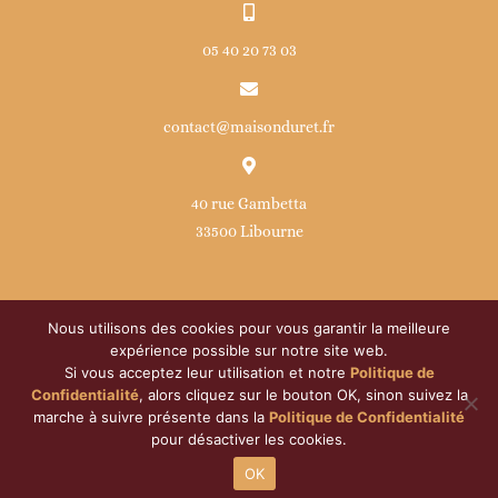
05 40 20 73 03
contact@maisonduret.fr
40 rue Gambetta
33500 Libourne
Nous utilisons des cookies pour vous garantir la meilleure
expérience possible sur notre site web.
Si vous acceptez leur utilisation et notre
Politique de
© Copyright
2026 | Maison Duret | Développé par
ATOM
|
Confidentialité
, alors cliquez sur le bouton OK, sinon suivez la
Tous droits réservés |
Politique de confidentialité
|
Mentions
marche à suivre présente dans la
Politique de Confidentialité
pour désactiver les cookies.
légales
|
Droits RGPD
OK