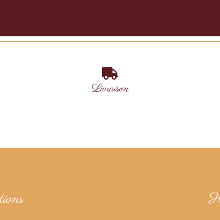
Livraison
ions
H