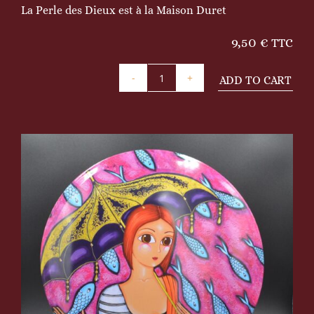
La Perle des Dieux est à la Maison Duret
9,50
€
TTC
ADD TO CART
Coffret
métal
"Pluie
de
sardines"
quantity