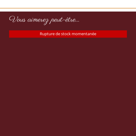
Vous aimerez peut-être…
Rupture de stock momentanée
Petit pot aubergines sésame
cumin