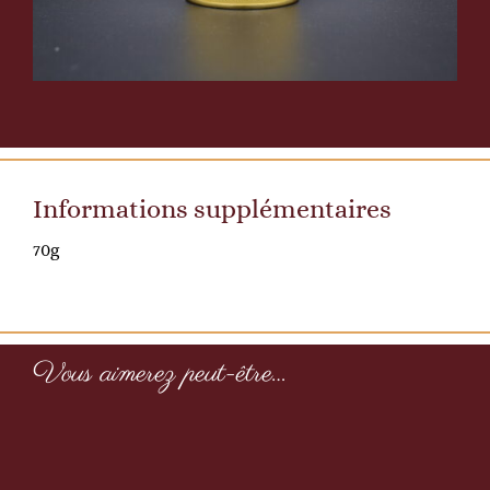
Informations supplémentaires
70g
Pâté
de
Vous aimerez peut-être…
foie
à
la