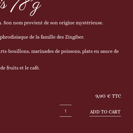
is 78g
n. Son nom provient de son origine mystérieuse.
phrodisiaque de la famille des Zingiber.
rts-bouillons, marinades de poissons, plats en sauce de
e fruits et le café.
9,90
€
TTC
ADD TO CART
Graines
de
paradis