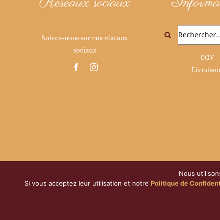
Réseaux sociaux
Informat
Rechercher:
Suivez-nous sur nos réseaux
sociaux
CGV
Livraiso
Nous utilison
Si vous acceptez leur utilisation et notre
Politique de Confident
© Copyright
2026 | Maison Duret 