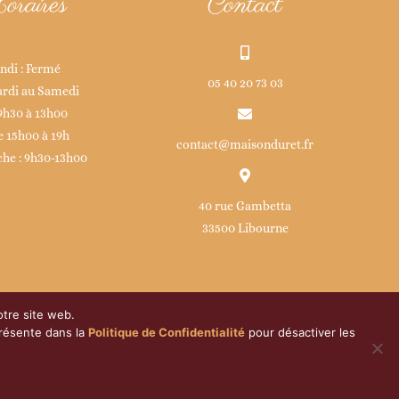
oraires
Contact
ndi : Fermé
05 40 20 73 03
rdi au Samedi
9h30 à 13h00
e 15h00 à 19h
contact@maisonduret.fr
he : 9h30-13h00
40 rue Gambetta
33500 Libourne
otre site web.
présente dans la
Politique de Confidentialité
pour désactiver les
té
|
Mentions légales
|
Droits RGPD