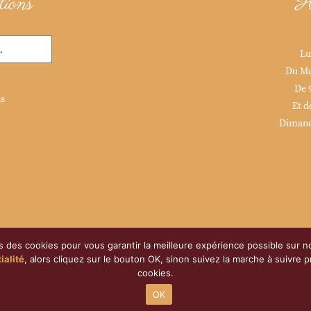
ions
H
Lu
Du Ma
De 
ns
Et d
Dimanc
s des cookies pour vous garantir la meilleure expérience possible sur n
ialité
, alors cliquez sur le bouton OK, sinon suivez la marche à suivre 
cookies.
| Développé par
ATOM
| Tous droits réservés |
Politique de confidentiali
OK