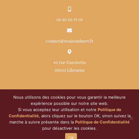
05 40 20 73 03
contact@maisonduret.fr
40 rue Gambetta
33500 Libourne
Nous utilisons des cookies pour vous garantir la meilleure
expérience possible sur notre site web.
Si vous acceptez leur utilisation et notre
Politique de
© Copyright
2026 | Maison Duret | Développé par
ATOM
|
Confidentialité
, alors cliquez sur le bouton OK, sinon suivez la
Tous droits réservés |
Politique de confidentialité
|
Mentions
marche à suivre présente dans la
Politique de Confidentialité
pour désactiver les cookies.
légales
|
Droits RGPD
OK