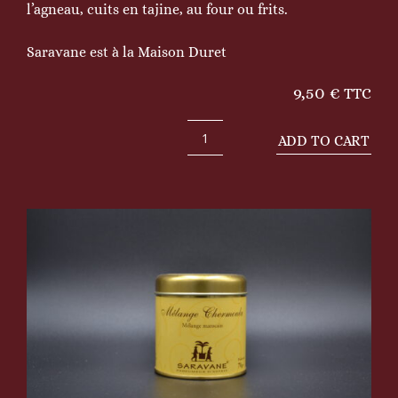
l’agneau, cuits en tajine, au four ou frits.
Saravane est à la Maison Duret
9,50
€
TTC
ADD TO CART
Mélange
chermoula
70g
quantity