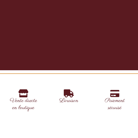
Bouchon de
Landaise
Bordeaux
Vente directe
Livraison
Paiement
en boutique
sécurisé