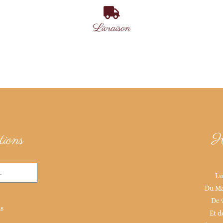
Livraison
ions
H
Lu
Du Ma
De 
ns
Et d