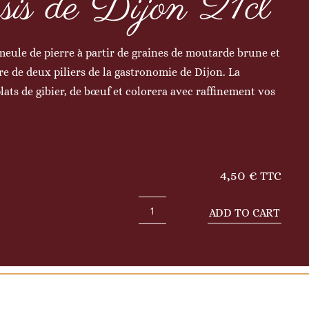
sis de Dijon 21cl
meule de pierre à partir de graines de moutarde brune et
tre de deux piliers de la gastronomie de Dijon. La
lats de gibier, de bœuf et colorera avec raffinement vos
4,50
€
TTC
ADD TO CART
Moutarde
au
cassis
de
Dijon