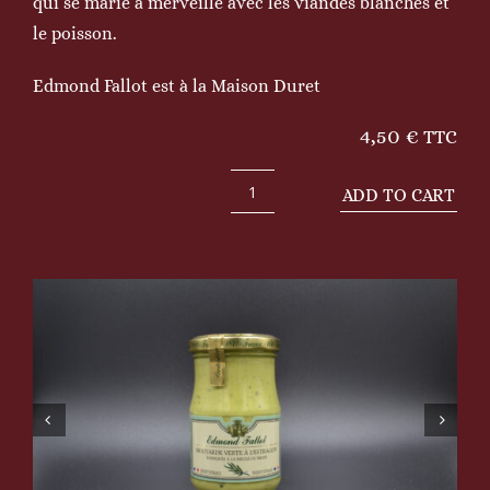
qui se marie à merveille avec les viandes blanches et
le poisson.
Edmond Fallot est à la Maison Duret
4,50
€
TTC
ADD TO CART
Moutarde
verte
à
l'estragon
21cl
quantity