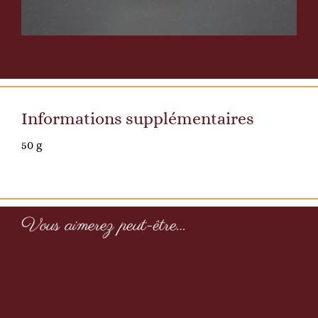
Informations supplémentaires
50 g
Jus
Vous aimerez peut-être…
de
pomme
cox’s