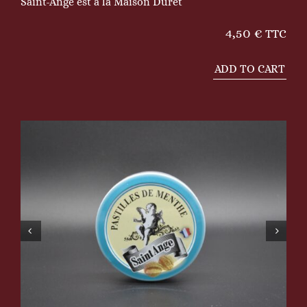
Saint-Ange est à la Maison Duret
4,50
€
TTC
ADD TO CART
Pastilles
de
menthe
quantity