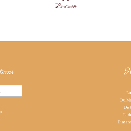
Livraison
ions
H
Lu
Du Ma
De 
ns
Et d
Dimanc