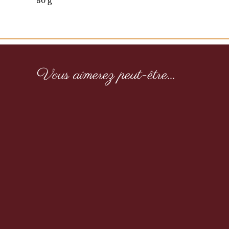
50 g
Vous aimerez peut-être…
Matcha sachet 50g
14,50
€
TTC