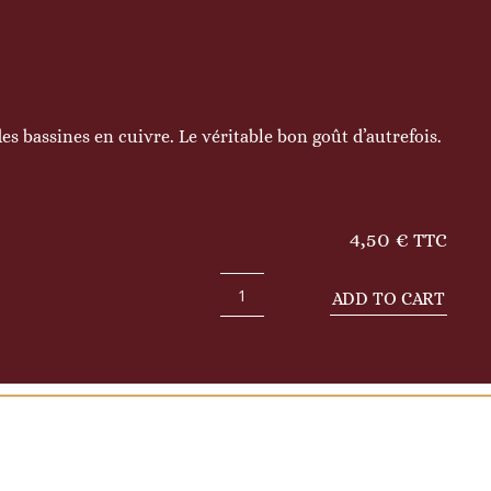
des bassines en cuivre. Le véritable bon goût d’autrefois.
4,50
€
TTC
ADD TO CART
Pastilles
de
miel
quantity