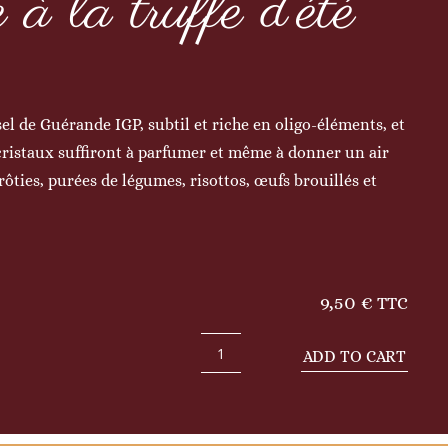
à la truffe d’été
el de Guérande IGP, subtil et riche en oligo-éléments, et
s cristaux suffiront à parfumer et même à donner un air
rôties, purées de légumes, risottos, œufs brouillés et
9,50
€
TTC
ADD TO CART
Sel
de
Guérande