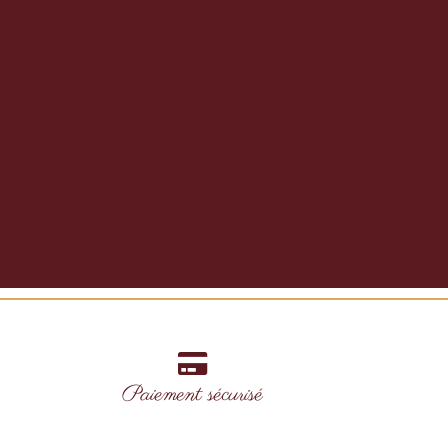
9,90
€
TTC
Paiement sécurisé