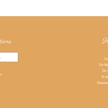
ions
H
Lu
Du Ma
De 
ns
Et d
Dimanc