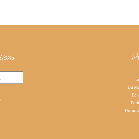
ions
H
Lu
Du Ma
De 
ns
Et d
Dimanc