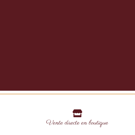
6,00
€
TTC
Vente directe en boutique