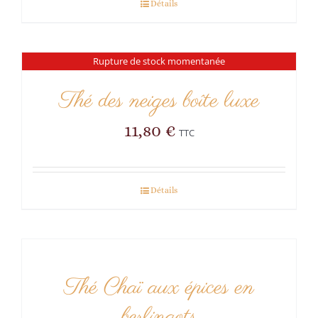
Détails
Rupture de stock momentanée
Thé des neiges boîte luxe
11,80
€
TTC
Détails
Thé Chaï aux épices en
berlingots