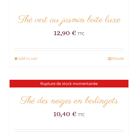
Thé vert au jasmin boîte luxe
12,90
€
TTC
Add to cart
Détails
Rupture de stock momentanée
Thé des neiges en berlingots
10,40
€
TTC