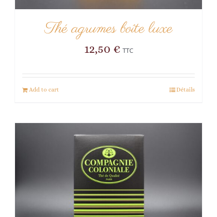
Thé agrumes boîte luxe
12,50
€
TTC
Add to cart
Détails