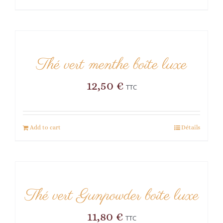
Thé vert menthe boîte luxe
12,50
€
TTC
Add to cart
Détails
Thé vert Gunpowder boîte luxe
11,80
€
TTC