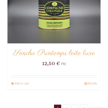
Sencha Printemps boîte luxe
12,50
€
TTC
Add to cart
Détails