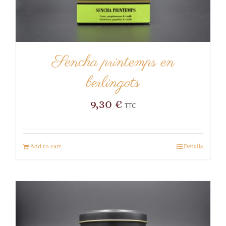
Sencha printemps en
berlingots
9,30
€
TTC
Add to cart
Détails