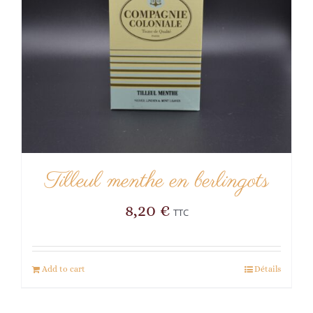
Tilleul menthe en berlingots
8,20
€
TTC
Add to cart
Détails