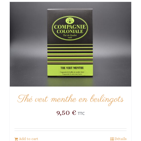
Thé vert menthe en berlingots
9,50
€
TTC
Add to cart
Détails