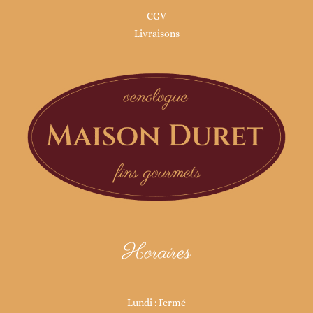
CGV
Livraisons
Horaires
Lundi : Fermé