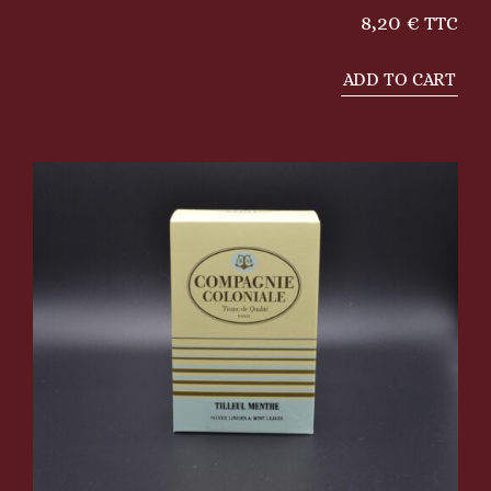
8,20
€
TTC
ADD TO CART
Tilleul
menthe
en
berlingots
quantity