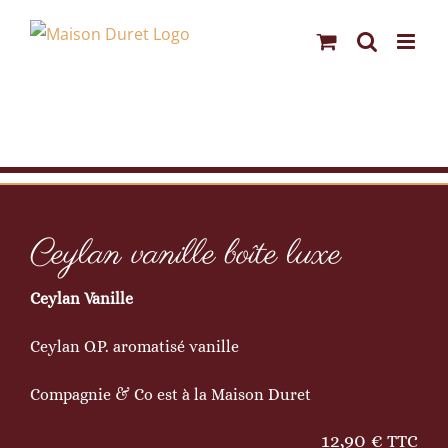
Passer
au
contenu
Ceylan vanille boîte luxe
Ceylan Vanille
Ceylan O.P. aromatisé vanille
Compagnie & Co est à la Maison Duret
12,90
€
TTC