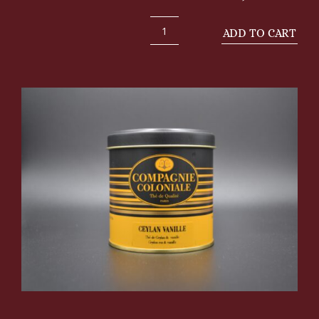
ADD TO CART
Ceylan
vanille
boîte
luxe
quantity