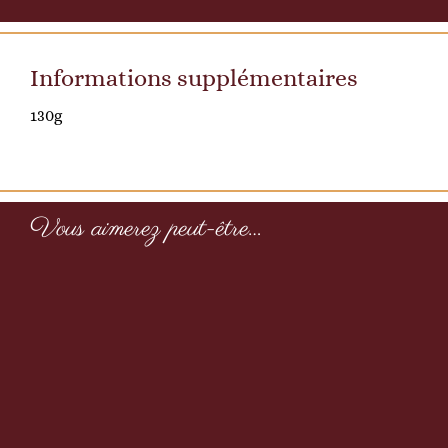
Informations supplémentaires
130g
Secret
Vous aimerez peut-être…
d’Aladin
en
berlingots