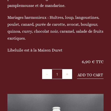
pamplemousse et de mandarine.
Mariages harmonieux : Huîtres, loup, langoustines,
poulet, canard, purée de carotte, avocat, boulgour,
quinoa, curry, chocolat noir, caramel, salade de fruits
exotiques.
Libeluile est à la Maison Duret
6,90
€
TTC
ADD TO CART
Vinaigre
à
la
pulpe
de