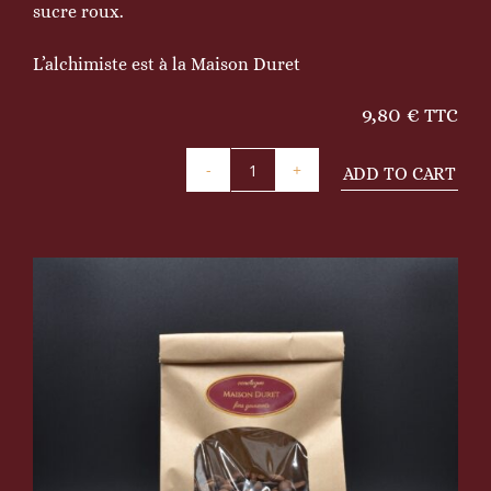
sucre roux.
L’alchimiste est à la Maison Duret
9,80
€
TTC
ADD TO CART
Colombie
décaféiné
quantity