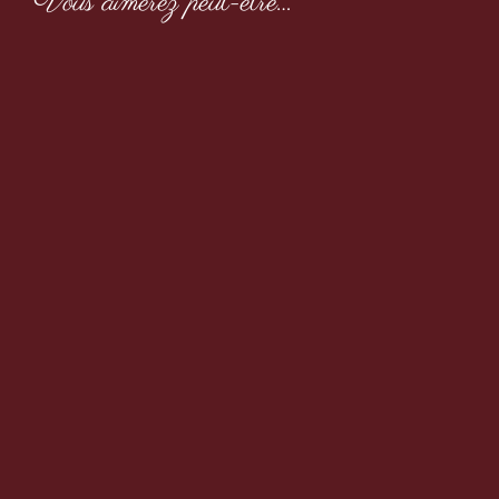
Vous aimerez peut-être…
Boule à thé