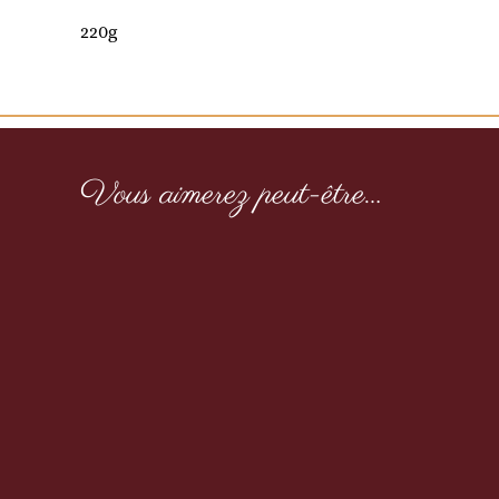
220g
Vous aimerez peut-être…
Cumin poudre 70g
9,50
€
TTC