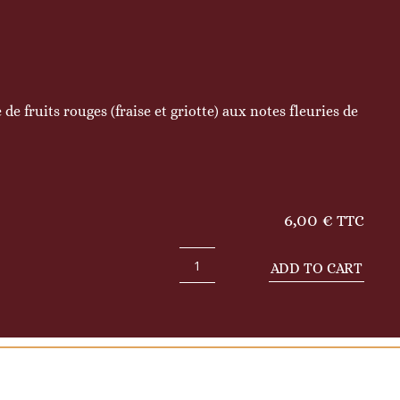
 de fruits rouges (fraise et griotte) aux notes fleuries de
6,00
€
TTC
ADD TO CART
La
Parisienne
quantity