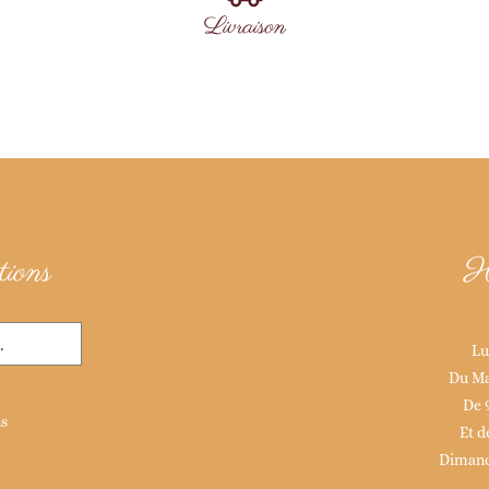
Livraison
ions
H
Lu
Du Ma
De 
ns
Et d
Dimanc