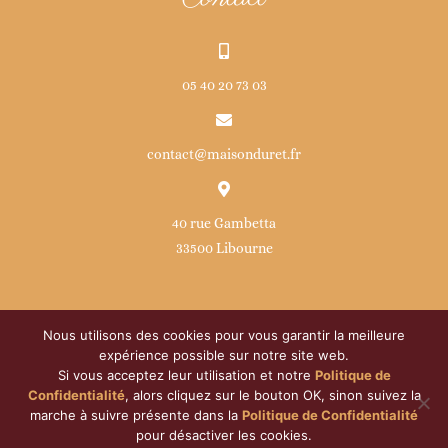
05 40 20 73 03
contact@maisonduret.fr
40 rue Gambetta
33500 Libourne
Nous utilisons des cookies pour vous garantir la meilleure
expérience possible sur notre site web.
Si vous acceptez leur utilisation et notre
Politique de
© Copyright
2026 | Maison Duret | Développé par
ATOM
|
Confidentialité
, alors cliquez sur le bouton OK, sinon suivez la
Tous droits réservés |
Politique de confidentialité
|
Mentions
marche à suivre présente dans la
Politique de Confidentialité
pour désactiver les cookies.
légales
|
Droits RGPD