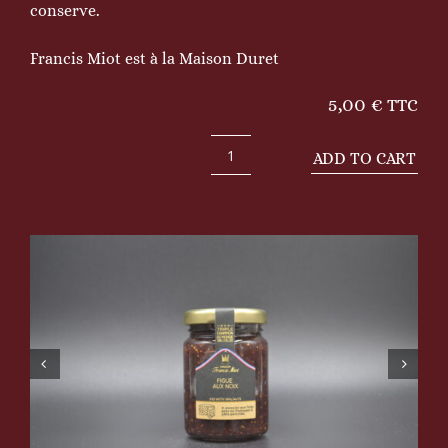
conserve.
Francis Miot est à la Maison Duret
5,00
€
TTC
ADD TO CART
Figue
aux
noix
quantity