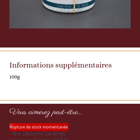
Informations supplémentaires
100g
Vinaigre
à
la
Vous aimerez peut-être…
pulpe
Sardines
de
Rupture de stock momentanée
R
u
millésimées
p
carotte
t