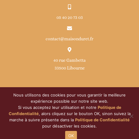
05 40 20 73 03
contact@maisonduret.fr
40 rue Gambetta
33500 Libourne
Nous utilisons des cookies pour vous garantir la meilleure
expérience possible sur notre site web.
Si vous acceptez leur utilisation et notre
Politique de
© Copyright
2026 | Maison Duret | Développé par
ATOM
|
Confidentialité
, alors cliquez sur le bouton OK, sinon suivez la
Tous droits réservés |
Politique de confidentialité
|
Mentions
marche à suivre présente dans la
Politique de Confidentialité
pour désactiver les cookies.
légales
|
Droits RGPD
OK