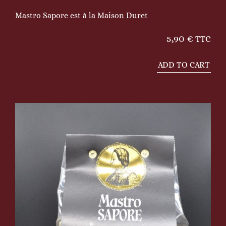
Mastro Sapore est à la Maison Duret
5,90
€
TTC
ADD TO CART
Gigli
100%
blé
des
Pouilles
quantity