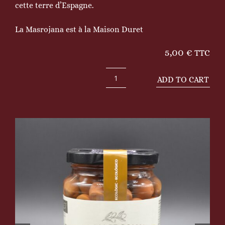
cette terre d’Espagne.
La Masrojana est à la Maison Duret
5,00
€
TTC
ADD TO CART
Olives
Arbequine
avec
noyau
quantity