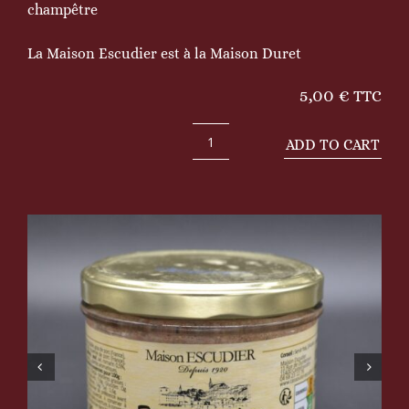
champêtre
La Maison Escudier est à la Maison Duret
5,00
€
TTC
ADD TO CART
Terrine
de
lièvre
au
romarin
quantity