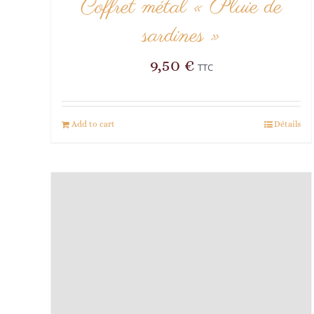
Coffret métal « Pluie de
sardines »
9,50
€
TTC
Add to cart
Détails