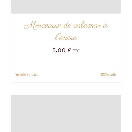
Morceaux de calamar à
l’encre
5,00
€
TTC
Add to cart
Détails