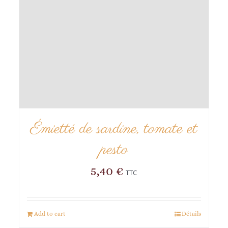
Émietté de sardine, tomate et
pesto
5,40
€
TTC
Add to cart
Détails