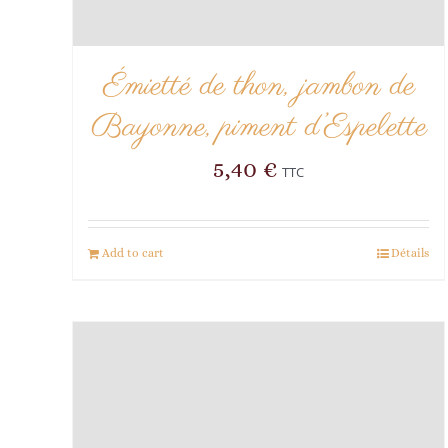
Émietté de thon, jambon de
Bayonne, piment d’Espelette
5,40
€
TTC
Add to cart
Détails