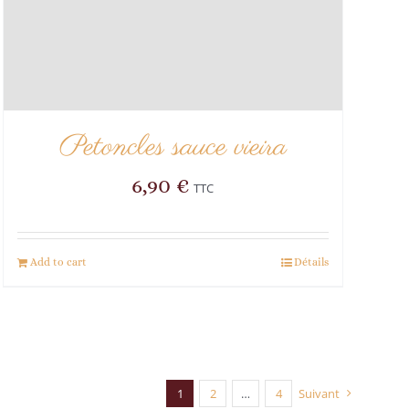
Petoncles sauce vieira
6,90
€
TTC
Add to cart
Détails
1
2
…
4
Suivant