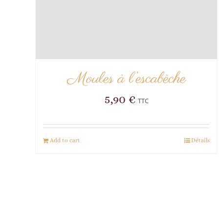
Moules à l’escabèche
5,90
€
TTC
Add to cart
Détails