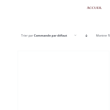
Passer
Accueil
au
contenu
Trier par
Commande par défaut
Montrer
1