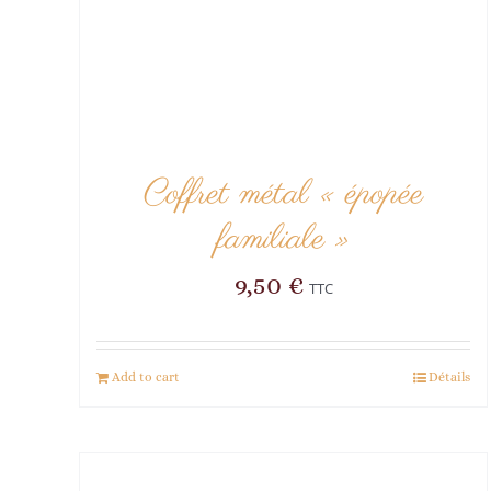
Coffret métal « épopée
familiale »
9,50
€
TTC
Add to cart
Détails