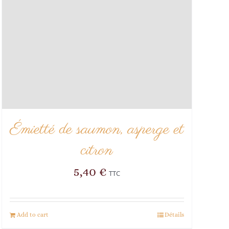
Émietté de saumon, asperge et
citron
5,40
€
TTC
Add to cart
Détails