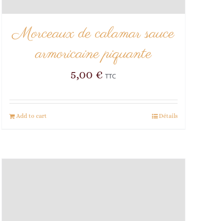
Morceaux de calamar sauce
armoricaine piquante
5,00
€
TTC
Add to cart
Détails