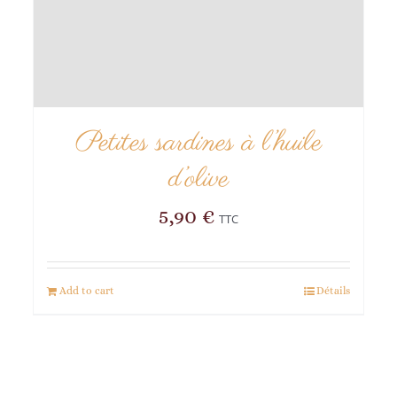
Petites sardines à l’huile
d’olive
5,90
€
TTC
Add to cart
Détails