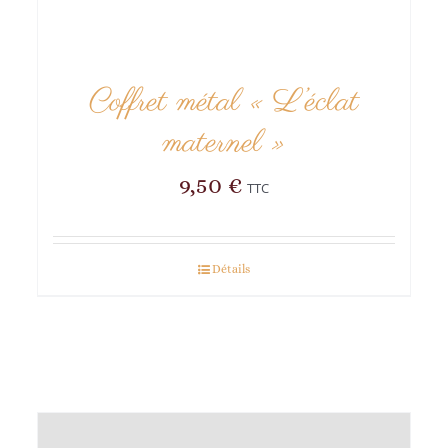
Coffret métal « L’éclat
maternel »
9,50
€
TTC
Détails