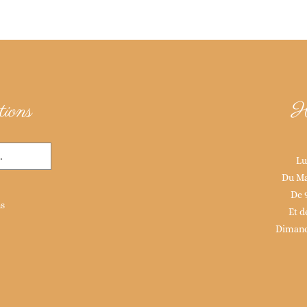
ions
H
Lu
Du Ma
De 
ns
Et d
Dimanc