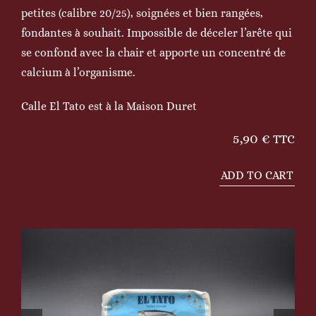
petites (calibre 20/25), soignées et bien rangées,
fondantes à souhait. Impossible de déceler l’arête qui
se confond avec la chair et apporte un concentré de
calcium à l’organisme.
Calle El Tato est à la Maison Duret
5,90
€
TTC
ADD TO CART
Petites
sardines
à
l'huile
d'olive
quantity