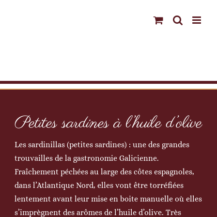
Passer
au
contenu
Petites sardines à l’huile d’olive
Les sardinillas (petites sardines) : une des grandes
trouvailles de la gastronomie Galicienne.
Fraîchement péchées au large des côtes espagnoles,
dans l’Atlantique Nord, elles vont être torréfiées
lentement avant leur mise en boite manuelle où elles
s’imprègnent des arômes de l’huile d’olive. Très