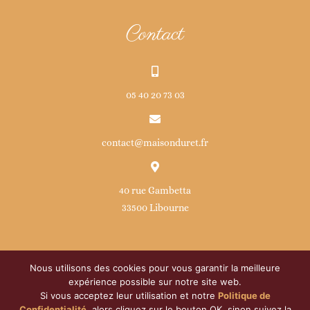
Contact
05 40 20 73 03
contact@maisonduret.fr
40 rue Gambetta
33500 Libourne
Nous utilisons des cookies pour vous garantir la meilleure
expérience possible sur notre site web.
Si vous acceptez leur utilisation et notre
Politique de
© Copyright
2026 | Maison Duret | Développé par
ATOM
|
Confidentialité
, alors cliquez sur le bouton OK, sinon suivez la