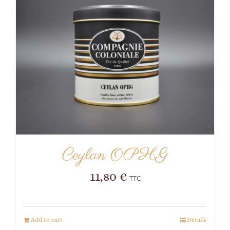
Ceylan OPHG
11,80
€
TTC
Add to cart
Détails