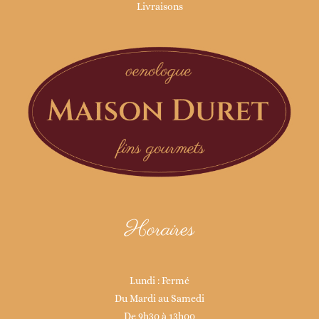
Livraisons
Horaires
Lundi : Fermé
Du Mardi au Samedi
De 9h30 à 13h00