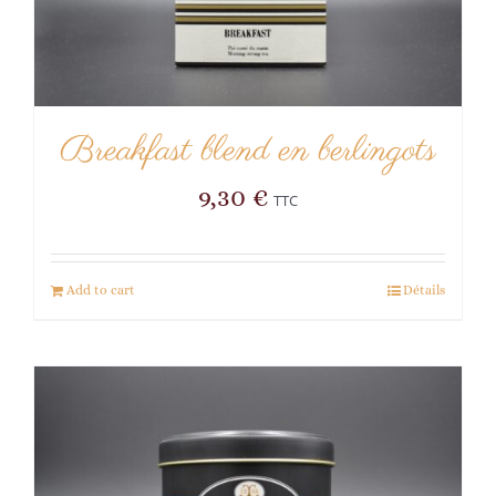
Breakfast blend en berlingots
9,30
€
TTC
Add to cart
Détails