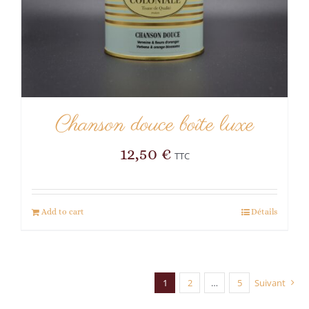
Chanson douce boîte luxe
12,50
€
TTC
Add to cart
Détails
1
2
…
5
Suivant