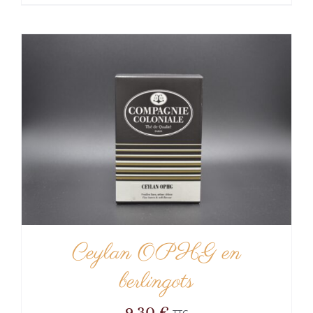
Ceylan OPHG en
berlingots
9,30
€
TTC