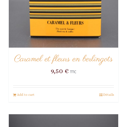
Caramel et fleurs en berlingots
9,50
€
TTC
Add to cart
Détails