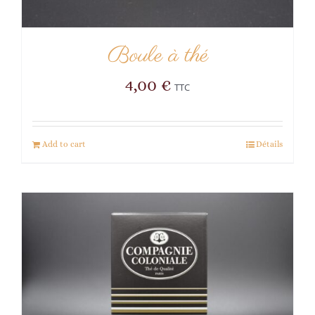
Boule à thé
4,00
€
TTC
Add to cart
Détails