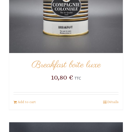
Breakfast boîte luxe
10,80
€
TTC
Add to cart
Détails