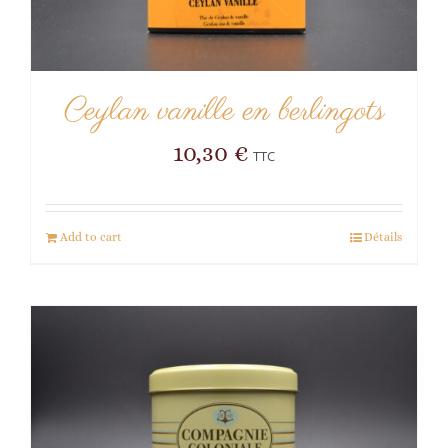
Ceylan vanille en berlingots
10,30
€
TTC
Add to cart
Détails