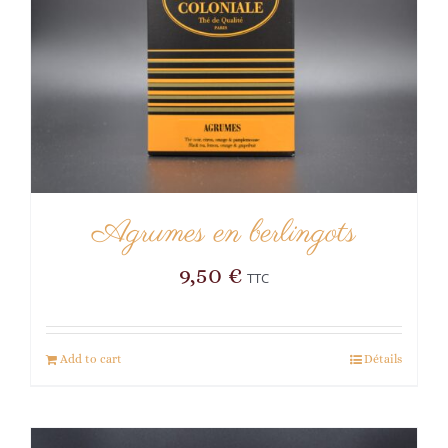
Agrumes en berlingots
9,50
€
TTC
Add to cart
Détails