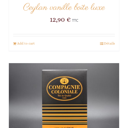
Ceylan vanille boîte luxe
12,90
€
TTC
Add to cart
Détails